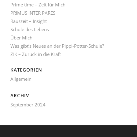
Prime time – Zeit für Mich
PRIMUS INTER PARES
Rauszeit – Insight
Schule des Lebens
Über Mich
Was gibt’s Neues an der Pippi-Potter-Schule?
ZIK – Zurück in die Kraft
KATEGORIEN
Allgemein
ARCHIV
September 2024