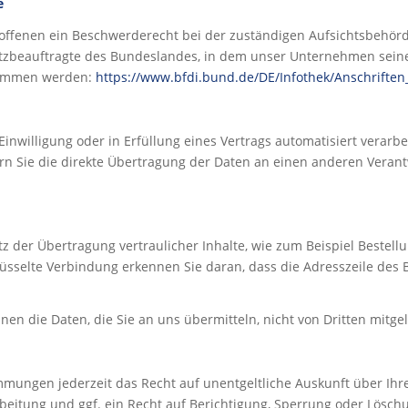
e
roffenen ein Beschwerderecht bei der zuständigen Aufsichtsbehör
tzbeauftragte des Bundeslandes, in dem unser Unternehmen seinen
nommen werden:
https://www.bfdi.bund.de/DE/Infothek/Anschriften_
Einwilligung oder in Erfüllung eines Vertrags automatisiert verarbe
 Sie die direkte Übertragung der Daten an einen anderen Verantwo
 der Übertragung vertraulicher Inhalte, wie zum Beispiel Bestellu
üsselte Verbindung erkennen Sie daran, dass die Adresszeile des B
nnen die Daten, die Sie an uns übermitteln, nicht von Dritten mitg
mmungen jederzeit das Recht auf unentgeltliche Auskunft über Ih
itung und ggf. ein Recht auf Berichtigung, Sperrung oder Löschu